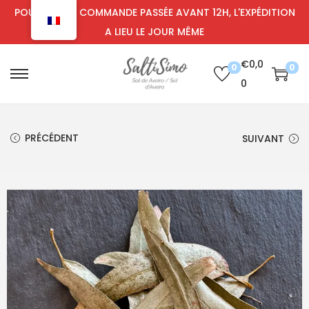
POUR TOUTE COMMANDE PASSÉE AVANT 12H, L'EXPÉDITION
A LIEU LE JOUR MÊME
€
0,0
0
0
0
PRÉCÉDENT
SUIVANT