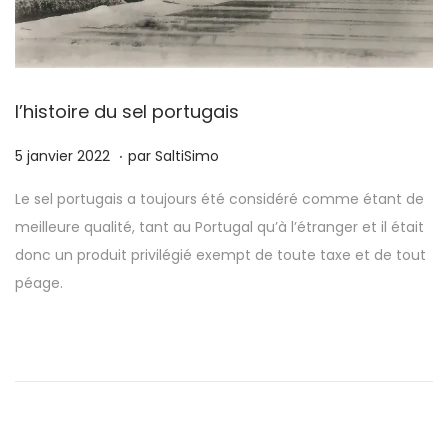
l’histoire du sel portugais
.
P
1
5 janvier 2022
par
SaltiSimo
u
8
Le sel portugais a toujours été considéré comme étant de
b
a
meilleure qualité, tant au Portugal qu’à l’étranger et il était
l
v
donc un produit privilégié exempt de toute taxe et de tout
i
r
péage.
é
i
l
l
e
2
0
2
5