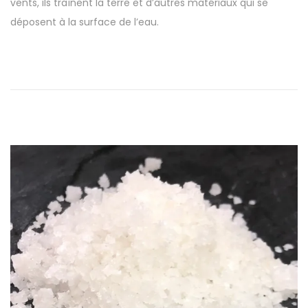
vents, ils traînent la terre et d’autres matériaux qui se
l
a
déposent à la surface de l’eau.
i
i
é
2
l
0
e
2
3