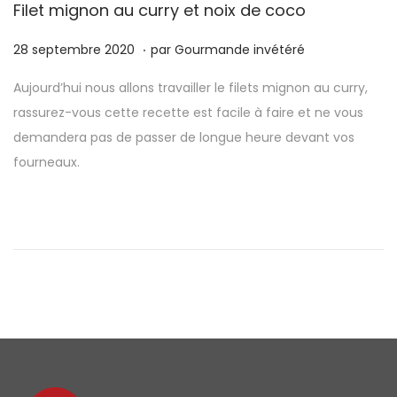
Filet mignon au curry et noix de coco
.
P
1
28 septembre 2020
par
Gourmande invétéré
u
8
Aujourd’hui nous allons travailler le filets mignon au curry,
b
a
rassurez-vous cette recette est facile à faire et ne vous
l
v
demandera pas de passer de longue heure devant vos
i
r
fourneaux.
é
i
l
l
e
2
0
2
5