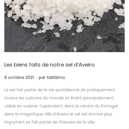
Les biens faits de notre sel d’Aveiro
.
P
6
6 octobre 2021
par
SaltiSimo
u
j
Le sel fait partie de la vie quotidienne de pratiquement
b
u
toutes les cultures du monde et étant principalement
l
i
utilisé en cuisine. Cependant, dans le centre du Portugal
i
n
dans la magnifique ville d’Aveiro le sel est encore plus
é
2
important et fait partie de l’histoire de la ville.
l
0