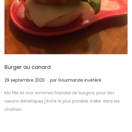
Burger au canard
.
P
1
29 septembre 2020
par
Gourmande invétéré
u
7
Ma fille et moi sommes friandes de burgers, pour des
b
m
raisons diététiques j’évite le plus possible d’aller dans les
l
a
chaînes…
i
i
é
2
l
0