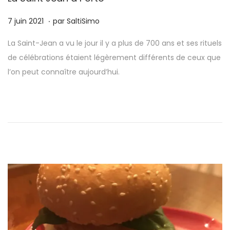
.
P
1
7 juin 2021
par
SaltiSimo
u
5
La Saint-Jean a vu le jour il y a plus de 700 ans et ses rituels
b
a
de célébrations étaient légèrement différents de ceux que
l
v
l’on peut connaître aujourd’hui.
i
r
é
i
l
l
e
2
0
2
5