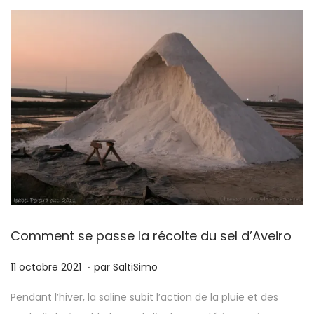
Comment se passe la récolte du sel d’Aveiro
.
P
1
11 octobre 2021
par
SaltiSimo
u
7
Pendant l’hiver, la saline subit l’action de la pluie et des
b
m