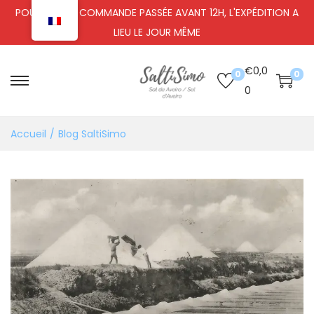
POUR TOUTE COMMANDE PASSÉE AVANT 12H, L'EXPÉDITION A
LIEU LE JOUR MÊME
€
0,0
0
0
0
Accueil
/
Blog SaltiSimo