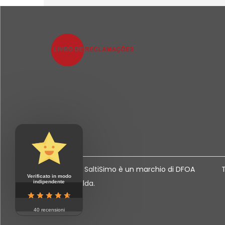
2020-2024 SaltiSimo è un marchio di DFOA
T
Verificato in modo
Consulting,lda.
indipendente
40 recensioni