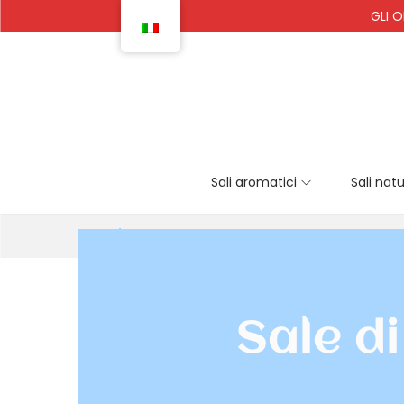
GLI O
Sali aromatici
Sali natu
Casa
/
Sale di Aveiro
Sale di