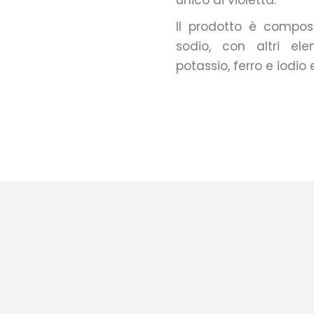
unico di violetta.
Il prodotto è compos
sodio, con altri el
potassio, ferro e iodio e