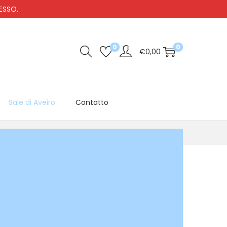
TESSO.
0
0
€
0,00
Sale di Aveiro
Contatto