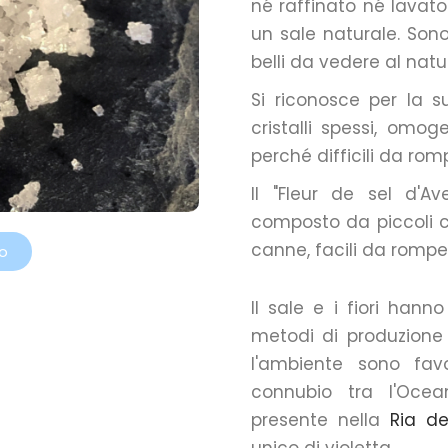
né raffinato né lavato
un sale naturale. Son
belli da vedere al natu
Si riconosce per la s
cristalli spessi, omo
perché difficili da ro
Il "Fleur de sel d'Ave
composto da piccoli cri
canne, facili da romper
io
Il sale e i fiori hanno
metodi di produzione t
l'ambiente sono favo
connubio tra l'Ocea
presente nella
Ria de